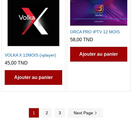
pe
êt
ch
su
ORCA PRO IPTV 12 MOIS
la
58,00
TND
p
d
Ajouter au panier
VOLKA X 12MOIS (xplayer)
pr
45,00
TND
Ajouter au panier
1
2
3
Next Page