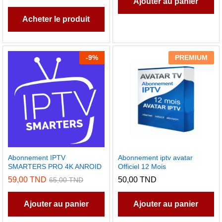
Ajouter au panier
Acheter le produit
-
9
%
PREMIUM
Abonnement IPTV
Abonnement iptv avatar
SMARTERS PRO 4K ANROID
Officiel 12 Mois
59,00
TND
50,00
TND
65,00
TND
Ajouter au panier
Ajouter au panier