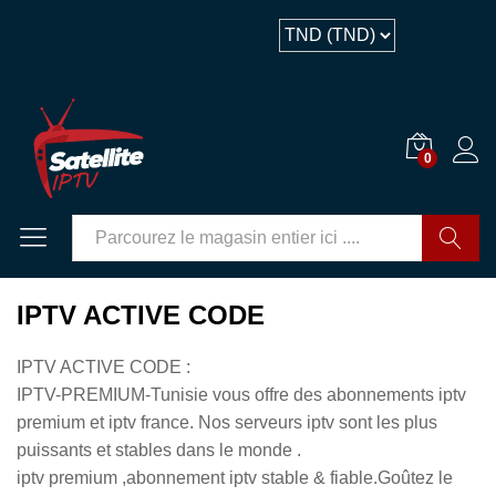
0
GO
IPTV ACTIVE CODE
IPTV ACTIVE CODE :
IPTV-PREMIUM-Tunisie vous offre des abonnements iptv
premium et iptv france. Nos serveurs iptv sont les plus
puissants et stables dans le monde .
iptv premium ,abonnement iptv stable & fiable.Goûtez le