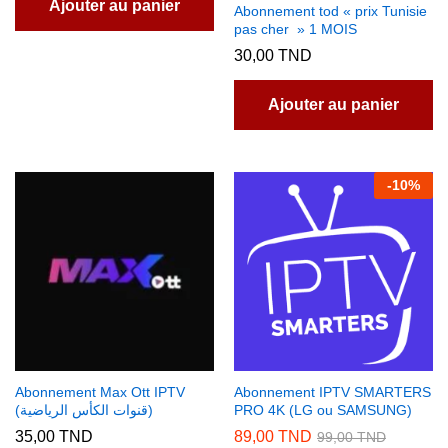
d
Ajouter au panier
Abonnement tod « prix Tunisie
pr
pas cher » 1 MOIS
30,00
TND
Ajouter au panier
-
10
%
Abonnement Max Ott IPTV
Abonnement IPTV SMARTERS
(قنوات الكأس الرياضية)
PRO 4K (LG ou SAMSUNG)
35,00
TND
89,00
TND
99,00
TND