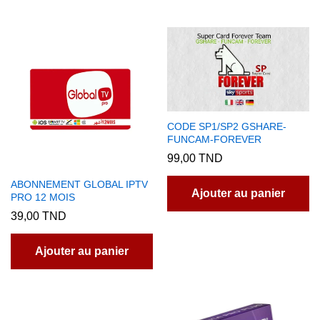
60,00 TND
plusieurs
variations.
Les
options
peuvent
être
choisies
CODE SP1/SP2 GSHARE-
sur
FUNCAM-FOREVER
la
99,00
TND
page
ABONNEMENT GLOBAL IPTV
du
Ajouter au panier
PRO 12 MOIS
produit
39,00
TND
Ajouter au panier