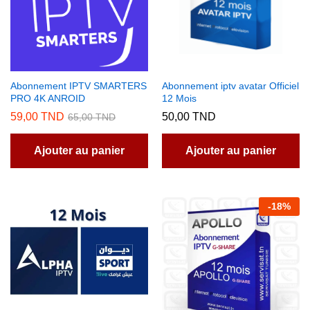
Abonnement IPTV SMARTERS
Abonnement iptv avatar Officiel
PRO 4K ANROID
12 Mois
59,00
TND
50,00
TND
65,00
TND
Ajouter au panier
Ajouter au panier
-
18
%