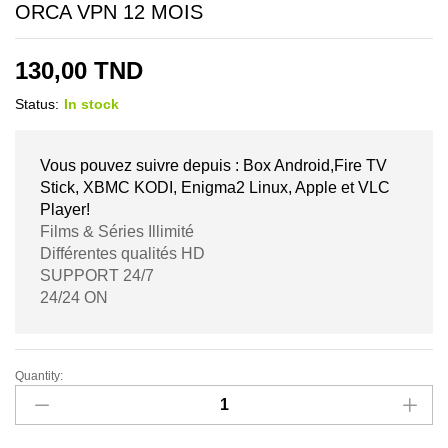
ORCA VPN 12 MOIS
130,00
TND
Status:
In stock
Vous pouvez suivre depuis : Box Android,Fire TV
Stick, XBMC KODI, Enigma2 Linux, Apple et VLC
Player!
Films & Séries Illimité
Différentes qualités HD
SUPPORT 24/7
24/24 ON
Quantity:
ORCA
VPN
12