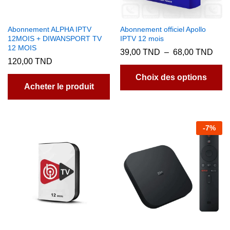
Abonnement ALPHA IPTV
Abonnement officiel Apollo
12MOIS + DIWANSPORT TV
IPTV 12 mois
12 MOIS
Plag
39,00
TND
–
68,00
TND
de
120,00
TND
C
prix :
pr
39,
Choix des options
à
Acheter le produit
a
68,
pl
va
L
-
7
%
op
p
êt
ch
su
la
p
d