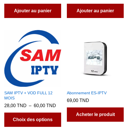
Ajouter au panier
Ajouter au panier
SAM IPTV + VOD FULL 12
Abonnement ES-IPTV
MOIS
69,00
TND
Plage
28,00
TND
–
60,00
TND
de
Ce
prix :
Acheter le produit
produit
28,00 TND
Choix des options
à
a