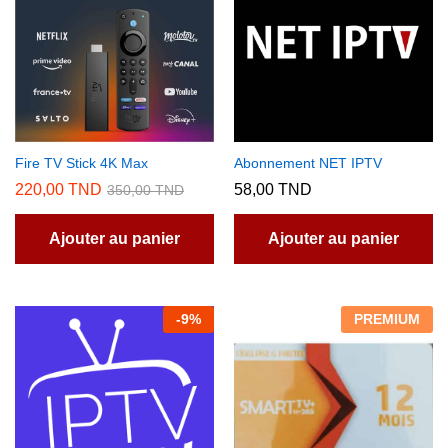
Fire TV Stick 4K Max
Abonnement NET IPTV
220,00
TND
58,00
TND
350,00
TND
Ajouter au panier
Ajouter au panier
-
9
%
PREMIUM