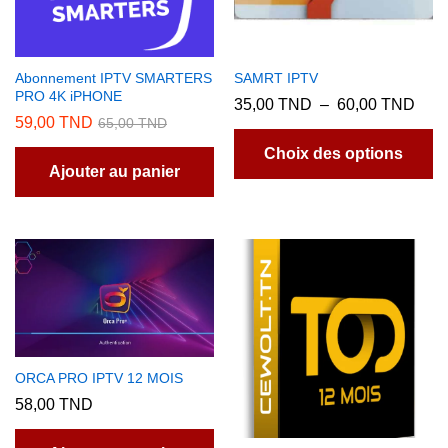
Abonnement IPTV SMARTERS
SAMRT IPTV
PRO 4K iPHONE
Plag
35,00
TND
–
60,00
TND
de
59,00
TND
65,00
TND
C
prix :
pr
35,
Choix des options
à
Ajouter au panier
a
60,
pl
va
L
op
p
êt
ch
su
ORCA PRO IPTV 12 MOIS
la
58,00
TND
p