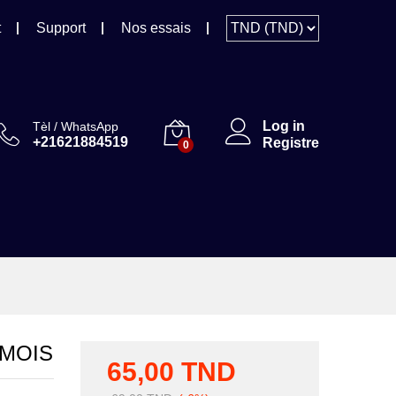
65,00
TND
Ajouter au panier
69,00
TND
t
Support
Nos essais
Log in
Tèl / WhatsApp
+21621884519
Registre
0
 MOIS
65,00
TND