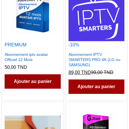
PREMIUM
-
10
%
Abonnement iptv avatar
Abonnement IPTV
Officiel 12 Mois
SMARTERS PRO 4K (LG ou
SAMSUNG)
50,00
TND
89,00
TND
99,00
TND
Ajouter au panier
Ajouter au panier