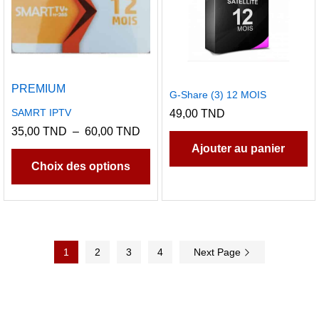
PREMIUM
G-Share (3) 12 MOIS
SAMRT IPTV
49,00
TND
Plage
35,00
TND
–
60,00
TND
de
Ce
Ajouter au panier
prix :
produit
35,00 TND
Choix des options
à
a
60,00 TND
plusieurs
variations.
Les
1
2
3
options
4
Next Page
peuvent
être
choisies