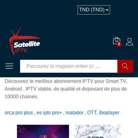
0
GO
Découvrez le meilleur abonnement IPTV pour Smart TV,
Android . IPTV stable, de qualité et disposant de plus de
10000 chaines.
orca pro plus
,
es iptv pro+
,
matador
,
OTT
,
iboplayer