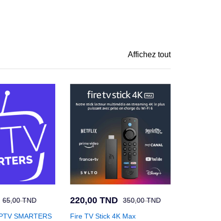
Affichez tout
220,00
TND
65,00
TND
350,00
TND
IPTV SMARTERS
Fire TV Stick 4K Max