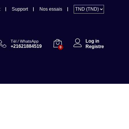
t
Support
Nos essais
Log in
Tèl / WhatsApp
+21621884519
Registre
0