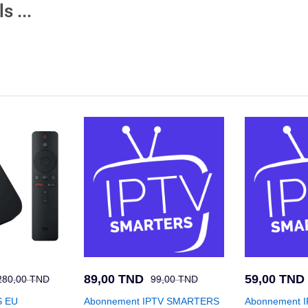
 ...
89,00
TND
59,00
TND
280,00
TND
99,00
TND
S EU
Abonnement IPTV SMARTERS
Abonnement 