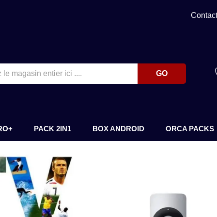
Contac
GO
RO+
PACK 2IN1
BOX ANDROID
ORCA PACKS