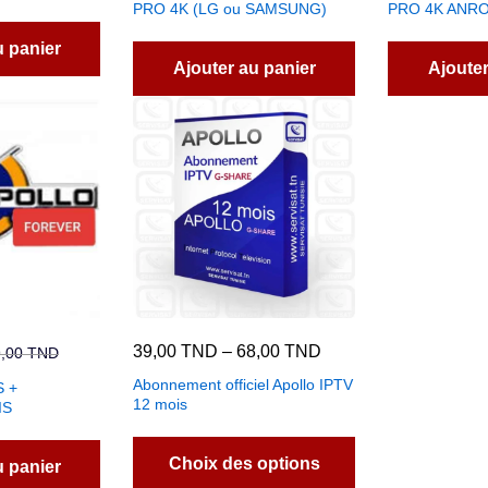
PRO 4K (LG ou SAMSUNG)
PRO 4K ANRO
u panier
Ajouter au panier
Ajouter
39,00
TND
–
68,00
TND
9,00
TND
Abonnement officiel Apollo IPTV
 +
12 mois
IS
Choix des options
u panier