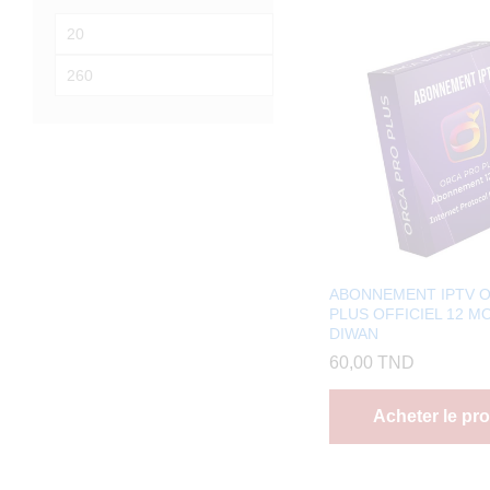
Prix
min
Prix
max
ABONNEMENT IPTV 
PLUS OFFICIEL 12 MO
DIWAN
60,00
TND
Acheter le pro