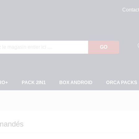
Contac
GO
RO+
PACK 2IN1
BOX ANDROID
ORCA PACKS
mmandés