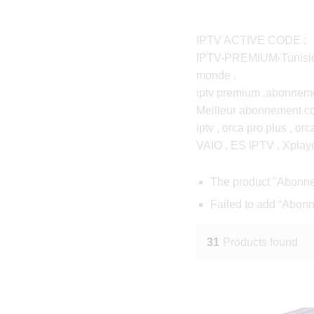
IPTV ACTIVE CODE :
IPTV-PREMIUM-Tunisie vo
monde .
iptv premium ,abonnemen
Meilleur abonnement cod
iptv , orca pro plus , or
VAIO , ES IPTV , Xplaye
The product "Abonne
Failed to add “Abon
31
Products found