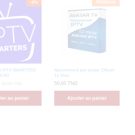
-
9
%
PREMIUM
t IPTV SMARTERS
Abonnement iptv avatar Officiel
ROID
12 Mois
50,00
TND
65,00
TND
ter au panier
Ajouter au panier