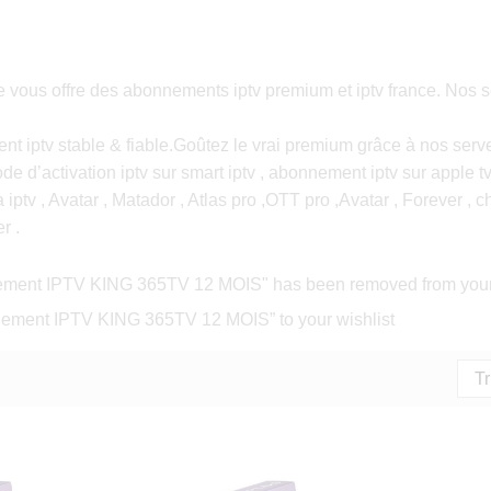
us offre des abonnements iptv premium et iptv france. Nos serv
t iptv stable & fiable.Goûtez le vrai premium grâce à nos serv
e d’activation iptv sur smart iptv , abonnement iptv sur apple t
ca iptv , Avatar , Matador , Atlas pro ,OTT pro ,Avatar , Forever ,
r .
ment IPTV KING 365TV 12 MOIS" has been removed from your wi
nement IPTV KING 365TV 12 MOIS” to your wishlist
Tr