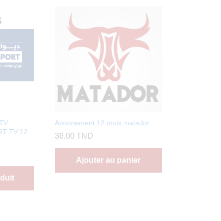
PTV
Abonnement 12 mois matador
T TV 12
36,00
TND
Ajouter au panier
duit