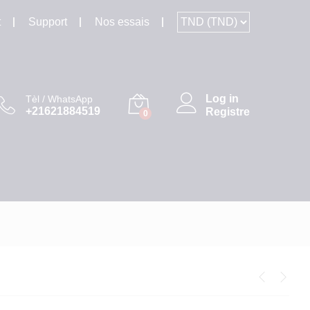
t
Support
Nos essais
Log in
Tèl / WhatsApp
+21621884519
Registre
0