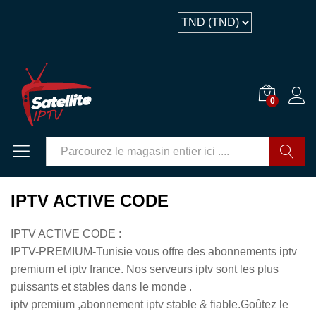
0
GO
IPTV ACTIVE CODE
IPTV ACTIVE CODE :
IPTV-PREMIUM-Tunisie vous offre des abonnements iptv
premium et iptv france. Nos serveurs iptv sont les plus
puissants et stables dans le monde .
iptv premium ,abonnement iptv stable & fiable.Goûtez le