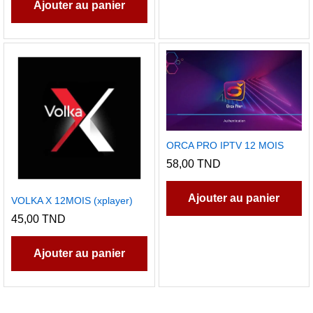
60,
Ajouter au panier
pl
va
L
op
pe
êt
ch
su
ORCA PRO IPTV 12 MOIS
la
58,00
TND
p
d
Ajouter au panier
VOLKA X 12MOIS (xplayer)
pr
45,00
TND
Ajouter au panier