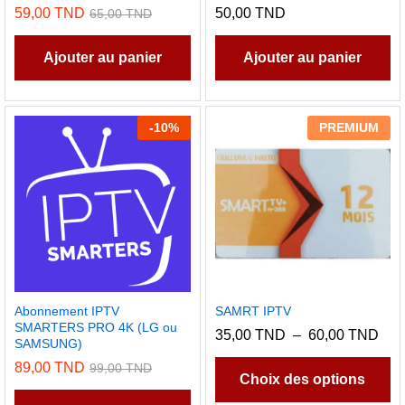
59,00
TND
50,00
TND
65,00
TND
Ajouter au panier
Ajouter au panier
-
10
%
PREMIUM
Abonnement IPTV
SAMRT IPTV
SMARTERS PRO 4K (LG ou
Pla
35,00
TND
–
60,00
TND
SAMSUNG)
de
C
prix 
89,00
TND
99,00
TND
pr
35,
Choix des options
à
a