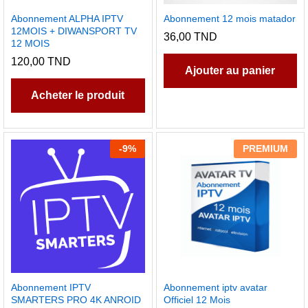
Abonnement ALPHA IPTV
Abonnement 12 mois matador
12MOIS + DIWANSPORT TV
36,00
TND
12 MOIS
120,00
TND
Ajouter au panier
Acheter le produit
-
9
%
PREMIUM
Abonnement IPTV
Abonnement iptv avatar
SMARTERS PRO 4K ANROID
Officiel 12 Mois