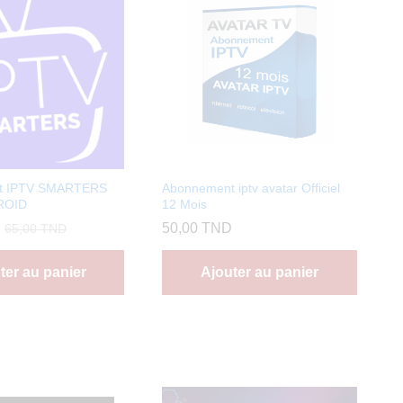
t IPTV SMARTERS
Abonnement iptv avatar Officiel
ROID
12 Mois
50,00
TND
65,00
TND
ter au panier
Ajouter au panier