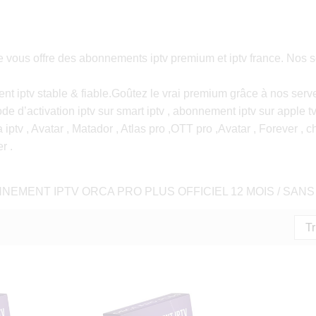
us offre des abonnements iptv premium et iptv france. Nos serv
t iptv stable & fiable.Goûtez le vrai premium grâce à nos serv
e d’activation iptv sur smart iptv , abonnement iptv sur apple t
ca iptv , Avatar , Matador , Atlas pro ,OTT pro ,Avatar , Forever ,
r .
NEMENT IPTV ORCA PRO PLUS OFFICIEL 12 MOIS / SANS DIW
Tr