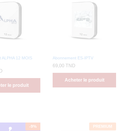
t ALPHA 12 MOIS
Abonnement ES-IPTV
69,00
TND
D
Acheter le produit
er le produit
-
9
%
PREMIUM