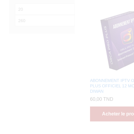
Prix
min
Prix
max
ABONNEMENT IPTV 
PLUS OFFICIEL 12 MO
DIWAN
60,00
TND
Acheter le pro