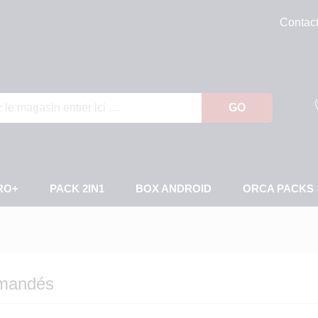
Contac
GO
RO+
PACK 2IN1
BOX ANDROID
ORCA PACKS
mmandés