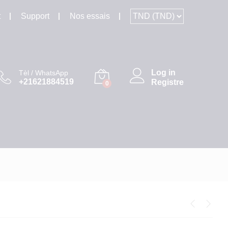
t
Support
Nos essais
Log in
Tèl / WhatsApp
+21621884519
Registre
0