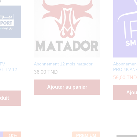
PTV
Abonnement 12 mois matador
Abonnemen
T TV 12
PRO 4K AN
36,00
TND
59,00
TND
Ajouter au panier
Ajou
duit
-
10
%
PREMIUM