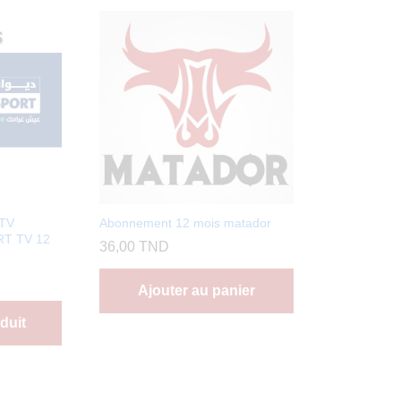
PTV
Abonnement 12 mois matador
T TV 12
36,00
TND
Ajouter au panier
duit