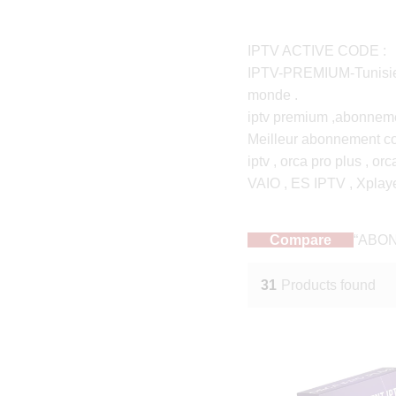
IPTV ACTIVE CODE :
IPTV-PREMIUM-Tunisie vo
monde .
iptv premium ,abonnemen
Meilleur abonnement cod
iptv , orca pro plus , or
VAIO , ES IPTV , Xplaye
Compare
“ABON
31
Products found