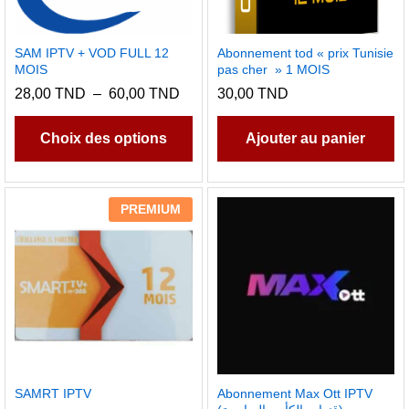
SAM IPTV + VOD FULL 12
Abonnement tod « prix Tunisie
MOIS
pas cher » 1 MOIS
Plage
28,00
TND
–
60,00
TND
30,00
TND
de
Ce
prix :
produit
28,00 TND
Choix des options
Ajouter au panier
à
a
60,00 TND
plusieurs
variations.
PREMIUM
Les
options
peuvent
être
choisies
sur
la
page
SAMRT IPTV
Abonnement Max Ott IPTV
du