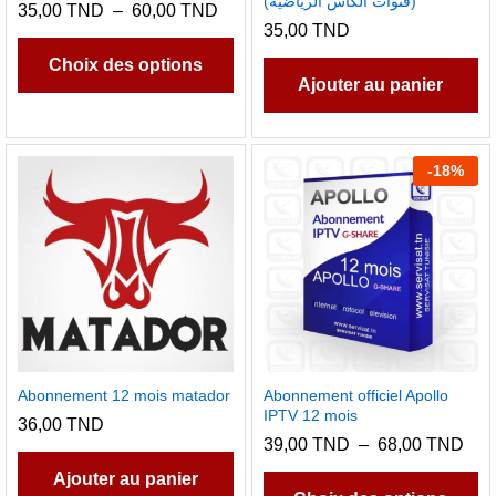
(قنوات الكأس الرياضية)
Plage
35,00
TND
–
60,00
TND
produit
de
35,00
TND
Ce
prix :
produit
35,00 TND
Choix des options
à
Ajouter au panier
a
60,00 TND
plusieurs
variations.
Les
-
18
%
options
peuvent
être
choisies
sur
la
page
du
Abonnement 12 mois matador
Abonnement officiel Apollo
IPTV 12 mois
produit
36,00
TND
Pla
39,00
TND
–
68,00
TND
de
C
Ajouter au panier
prix 
pr