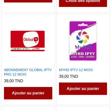
39,
Choix des options
à
a
68,
pl
va
L
op
pe
êt
ch
su
la
p
ABONNEMENT GLOBAL IPTV
MYHD IPTV 12 MOIS
d
PRO 12 MOIS
39,00
TND
pr
39,00
TND
Ajouter au panier
Ajouter au panier