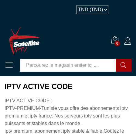
0
GO
IPTV ACTIVE CODE
IPTV ACTIVE CODE :
IPTV-PREMIUM-Tunisie vous offre des abonnements iptv
premium et iptv france. Nos serveurs iptv sont les plus
puissants et stables dans le monde .
iptv premium ,abonnement iptv stable & fiable.Goûtez le