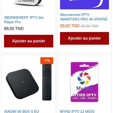
Abonnement IPTV
ABONNEMENT IPTV Ibo
SMARTERS PRO 4K iPHONE
Player Pro
59,00
TND
65,00
TND
89,00
TND
Ajouter au panier
Ajouter au panier
-
7
%
XIAOMI MI BOX S EU
MYHD IPTV 12 MOIS