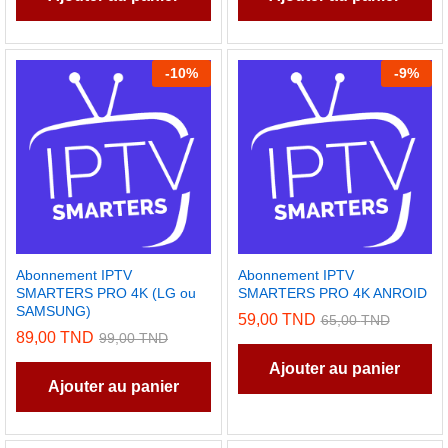
-
10
%
-
9
%
Abonnement IPTV
Abonnement IPTV
SMARTERS PRO 4K (LG ou
SMARTERS PRO 4K ANROID
SAMSUNG)
59,00
TND
65,00
TND
89,00
TND
99,00
TND
Ajouter au panier
Ajouter au panier