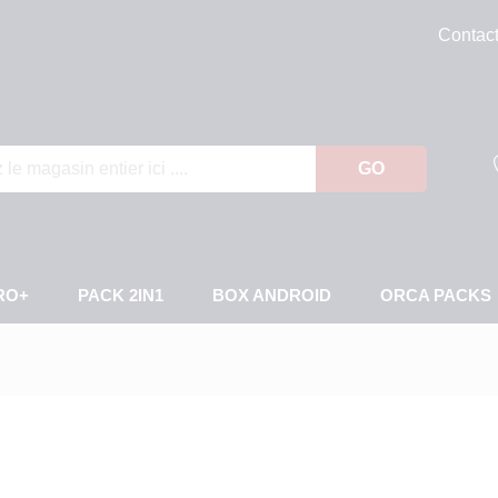
Contac
GO
RO+
PACK 2IN1
BOX ANDROID
ORCA PACKS