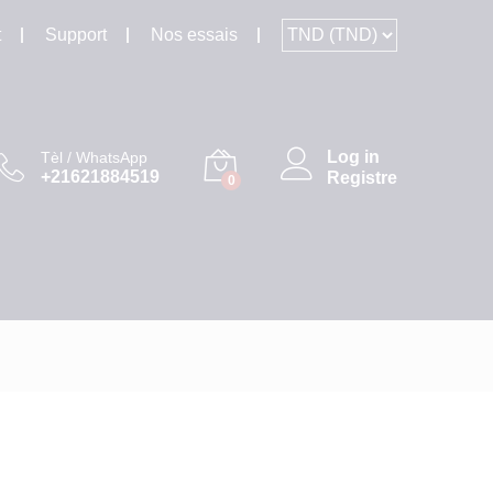
t
Support
Nos essais
Log in
Tèl / WhatsApp
+21621884519
Registre
0