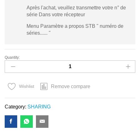
Après l'achat, veuillez transmettre votre n° de
série Dans votre récepteur
Menu Paramètre a propos STB " numéro de
séries...... "
Quantity:
G-
Share
(3)
12
Remove compare
Wishlist
MOIS
quantity
Category:
SHARING