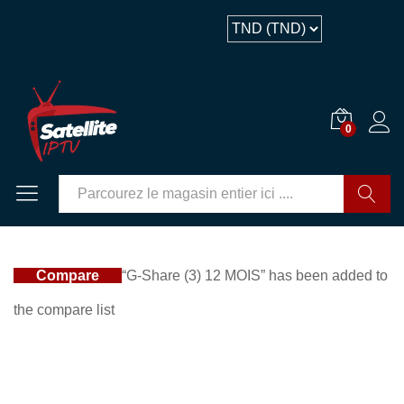
Description
0
GO
Compare
“G-Share (3) 12 MOIS” has been added to
the compare list