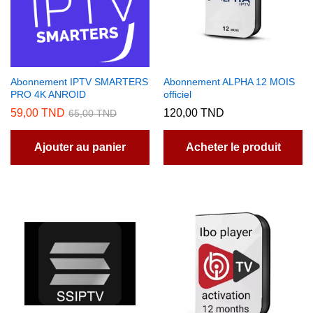
être
choisies
sur
la
page
Abonnement IPTV SMARTERS
Abonnement ALPHA 12 MOIS
du
PRO 4K ANROID
officiel
produit
59,00
TND
120,00
TND
65,00
TND
Ajouter au panier
Acheter le produit