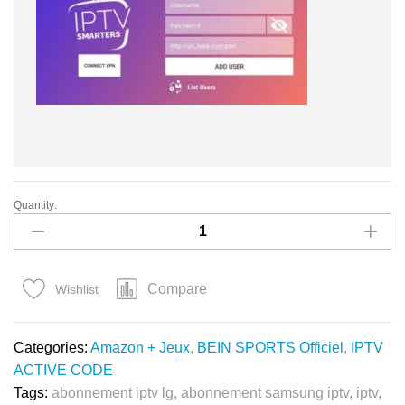
Quantity:
Abonnement
IPTV
SMARTERS
PRO
Compare
Wishlist
4K
iPHONE
quantity
Categories:
Amazon + Jeux
,
BEIN SPORTS Officiel
,
IPTV
ACTIVE CODE
Tags:
abonnement iptv lg
,
abonnement samsung iptv
,
iptv
,