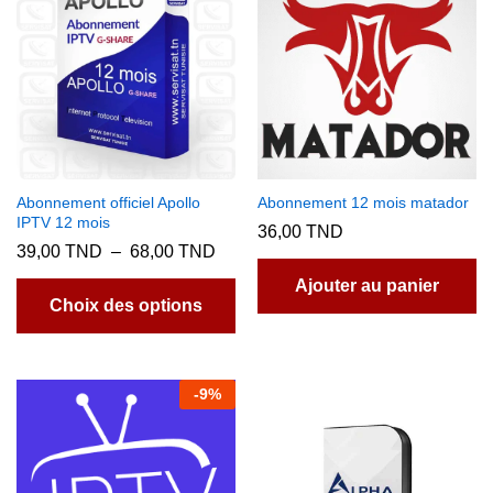
Abonnement officiel Apollo
Abonnement 12 mois matador
IPTV 12 mois
36,00
TND
Plage
39,00
TND
–
68,00
TND
de
Ce
prix :
Ajouter au panier
produit
39,00 TND
Choix des options
à
a
68,00 TND
plusieurs
variations.
-
9
%
Les
options
peuvent