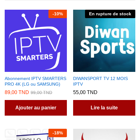
-
10
%
En rupture de stock
Abonnement IPTV SMARTERS
DIWANSPORT TV 12 MOIS
PRO 4K (LG ou SAMSUNG)
IPTV
89,00
TND
55,00
TND
99,00
TND
Ajouter au panier
Lire la suite
-
18
%