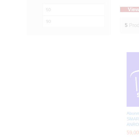
Prix
Prix
View
min
max
5
Prod
Abonn
SMAR
ANRO
59,0