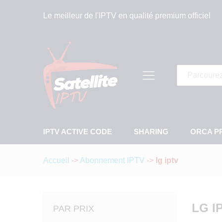
Le meilleur de l'IPTV en qualité premium officiel
Tous
IPTV ACTIVE CODE
SHARING
ORCA P
Accueil
->
Abonnement IPTV
->
lg iptv
LG I
PAR PRIX