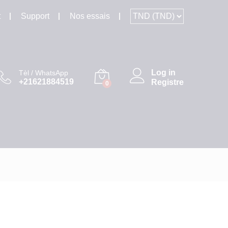
t
Support
Nos essais
Log in
Tèl / WhatsApp
+21621884519
Registre
0