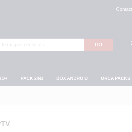
Contac
GO
RO+
PACK 2IN1
BOX ANDROID
ORCA PACKS
PTV