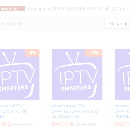
 wishlist
“Abonnement IPTV SMARTERS PRO 4K (LG ou SAM
ucts found
Tri par po
-
9
%
-
10
%
ement IPTV
Abonnement IPTV
Abonne
TERS PRO 4K
SMARTERS PRO 4K (LG
SMARTE
ID
ou SAMSUNG)
iPHONE
0
TND
89,00
TND
59,00
65,00
TND
99,00
TND