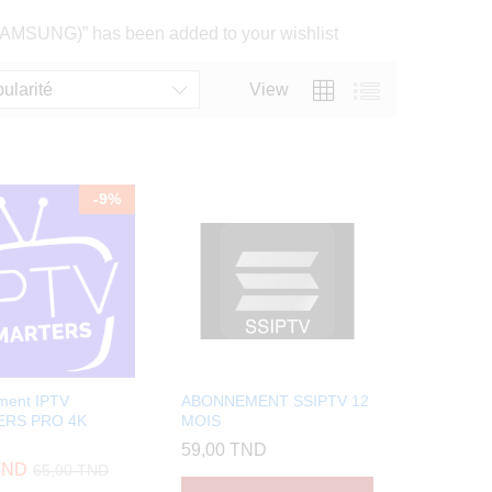
SUNG)” has been added to your wishlist
pularité
View
-
9
%
ment IPTV
ABONNEMENT SSIPTV 12
RS PRO 4K
MOIS
59,00
TND
TND
65,00
TND