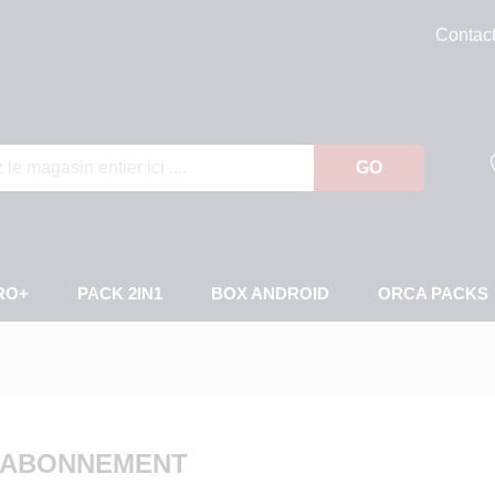
Contac
GO
RO+
PACK 2IN1
BOX ANDROID
ORCA PACKS
V ABONNEMENT