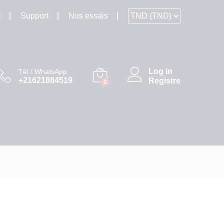
t
Support
Nos essais
Log in
Tèl / WhatsApp
+21621884519
Registre
0