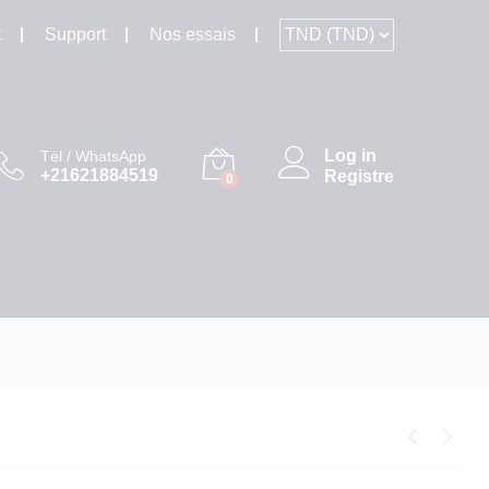
t
Support
Nos essais
Log in
Tèl / WhatsApp
+21621884519
Registre
0