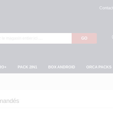
Contac
GO
RO+
PACK 2IN1
BOX ANDROID
ORCA PACKS
mmandés