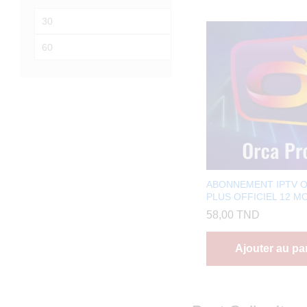
Prix
min
Prix
max
ABONNEMENT IPTV 
PLUS OFFICIEL 12 MO
58,00
TND
Ajouter au pa