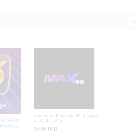
Tr
Abonnement Max Ott IPTV (قنوات
ORCA PRO
الكأس الرياضية)
IS (M3U)
35,00
TND