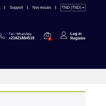
45,00
TND
Ajouter au panier
t
Support
Nos essais
Log in
Tèl / WhatsApp
+21621884519
Registre
0