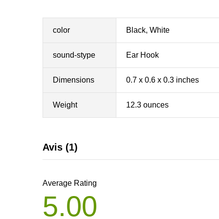
color
Black, White
sound-stype
Ear Hook
Dimensions
0.7 x 0.6 x 0.3 inches
Weight
12.3 ounces
Avis (1)
Average Rating
5.00