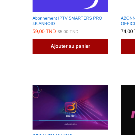
Abonnement IPTV SMARTERS PRO
ABONN
4K ANROID
OFFICI
59,00
TND
74,00
65,00
TND
Ajouter au panier