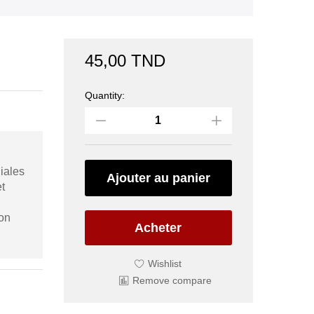
45,00
TND
Quantity:
VOLKA
X
12MOIS
(xplayer)
quantity
iales
Ajouter au panier
t
ion
Acheter
Wishlist
Remove compare