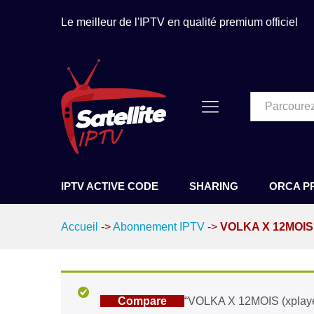
VOLKA X 12MOIS (xplayer)
Description
Spécification
Avis (1
Le meilleur de l'IPTV en qualité premium officiel
Tous
IPTV ACTIVE CODE
SHARING
ORCA P
Accueil
->
Abonnement IPTV
->
VOLKA X 12MOIS 
Compare
“VOLKA X 12MOIS (xplayer