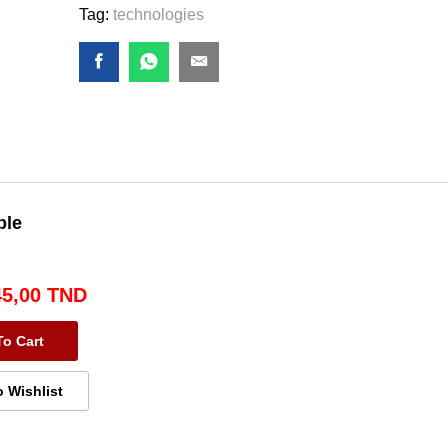
Tag:
technologies
ble
45,00
TND
To Cart
o Wishlist