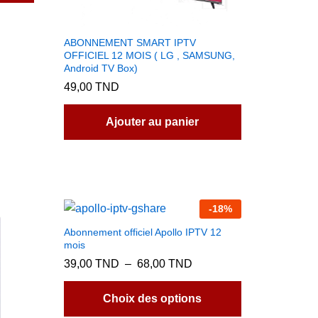
ABONNEMENT SMART IPTV
OFFICIEL 12 MOIS ( LG , SAMSUNG,
Android TV Box)
49,00
TND
Ajouter au panier
-
18
%
Abonnement officiel Apollo IPTV 12
mois
Plage
39,00
TND
–
68,00
TND
de
Ce
prix :
produit
39,00 TND
Choix des options
à
a