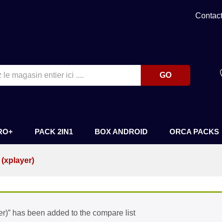
)
Contac
GO
RO+
PACK 2IN1
BOX ANDROID
ORCA PACKS
(xplayer)
)” has been added to the compare list