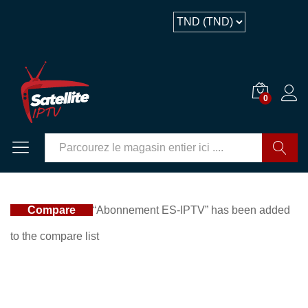
Description
Avis (4)
0
GO
Compare
“Abonnement ES-IPTV” has been added
to the compare list