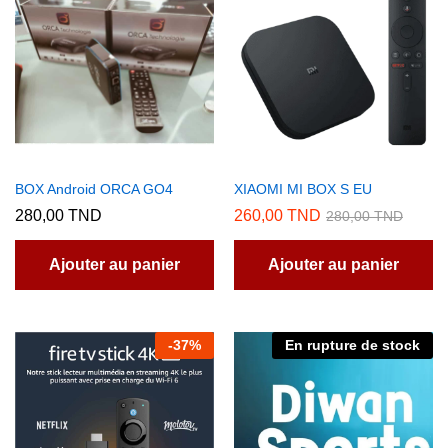
BOX Android ORCA GO4
XIAOMI MI BOX S EU
280,00
TND
260,00
TND
280,00
TND
Ajouter au panier
Ajouter au panier
-
37
%
En rupture de stock