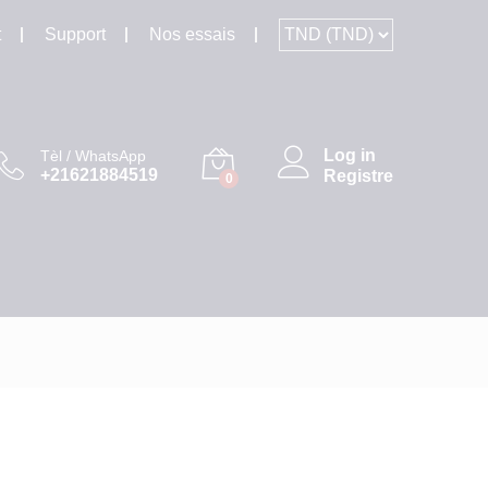
t
Support
Nos essais
Log in
Tèl / WhatsApp
+21621884519
Registre
0