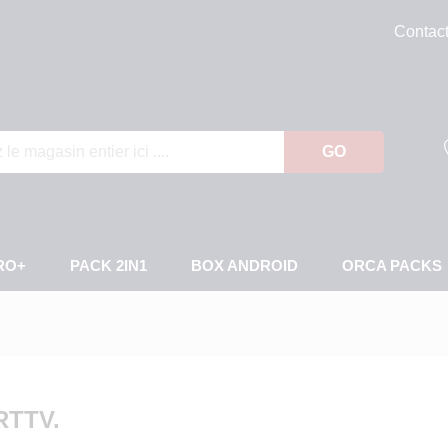
Contac
GO
RO+
PACK 2IN1
BOX ANDROID
ORCA PACKS
TTV.