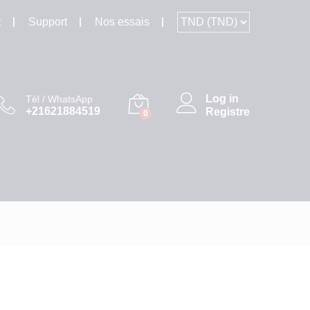
t
Support
Nos essais
Log in
Tèl / WhatsApp
+21621884519
Registre
0