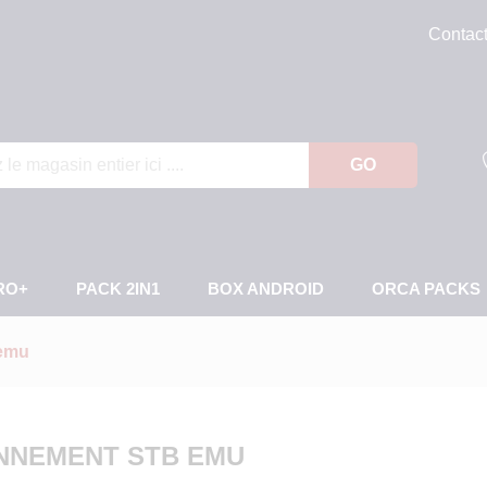
Contac
GO
RO+
PACK 2IN1
BOX ANDROID
ORCA PACKS
 emu
NNEMENT STB EMU