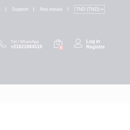
t
Support
Nos essais
Log in
Tèl / WhatsApp
+21621884519
Registre
0