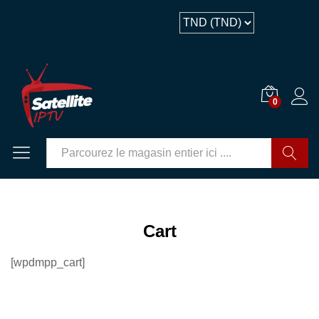
0
GO
Cart
[wpdmpp_cart]