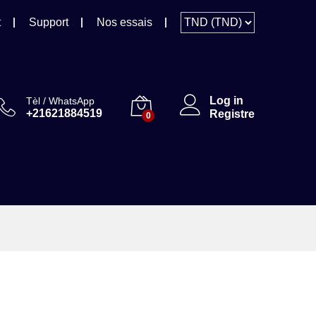
t
Support
Nos essais
Log in
Tèl / WhatsApp
+21621884519
Registre
0