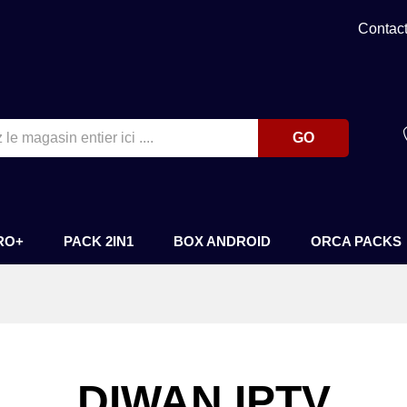
Contac
GO
RO+
PACK 2IN1
BOX ANDROID
ORCA PACKS
DIWAN IPTV