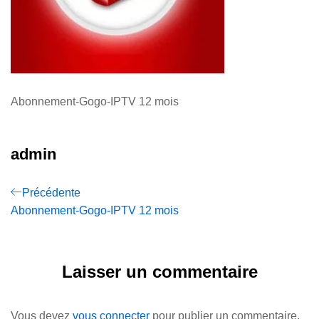
Abonnement-Gogo-IPTV 12 mois
admin
Navigation
Previous
Précédente
Post
Abonnement-Gogo-IPTV 12 mois
de
l’article
Laisser un commentaire
Vous devez
vous connecter
pour publier un commentaire.