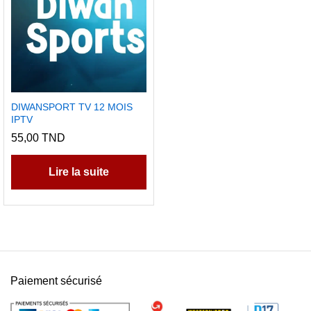
peuvent
être
choisies
sur
la
page
du
DIWANSPORT TV 12 MOIS
IPTV
produit
55,00
TND
Lire la suite
Paiement sécurisé