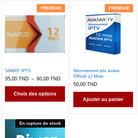
PREMIUM
PREMIUM
SAMRT IPTV
Abonnement iptv avatar
Officiel 12 Mois
Plage
35,00
TND
–
60,00
TND
de
50,00
TND
Ce
prix :
produit
35,00 TND
Choix des options
à
Ajouter au panier
a
60,00 TND
plusieurs
variations.
En rupture de stock
Les
options